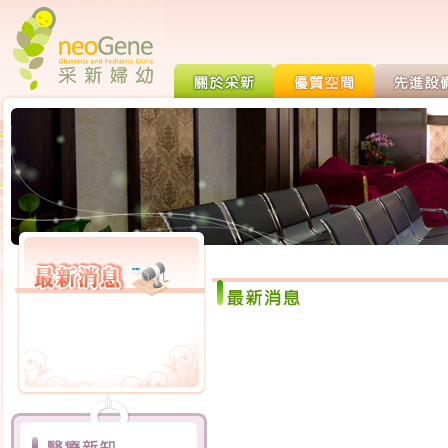
打噴嚏漏尿怎麼辦?