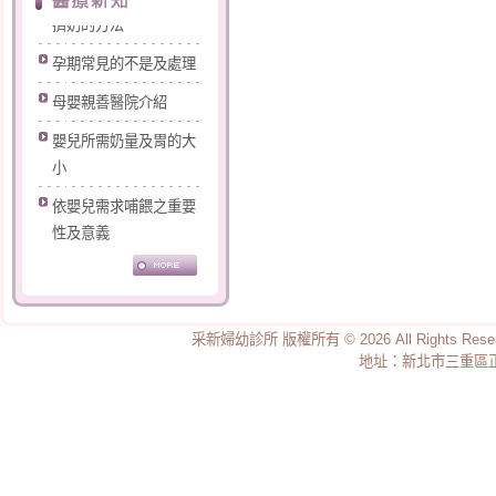
擠奶的方法
孕期常見的不是及處理
母嬰親善醫院介紹
嬰兒所需奶量及胃的大
小
依嬰兒需求哺餵之重要
性及意義
認識您的乳房
母乳的優點及哺餵的好
處
采新婦幼診所 版權所有 © 2026 All Rights Re
地址：新北市三重區正義
母乳哺餵的好處
奶水的產生與調節
開啟乳汁分泌的第一把
鑰匙