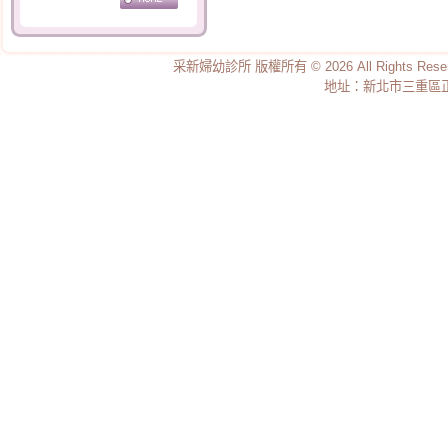
認識您的乳房
母乳的優點及哺餵的好
處
采新婦幼診所 版權所有 © 2026 All Rights Re
地址：新北市三重區正義
母乳哺餵的好處
奶水的產生與調節
開啟乳汁分泌的第一把
鑰匙
24小時親子同室的重要
性
寶寶含奶的姿勢
哺育母乳的姿勢
擠出的奶水如何儲存？
孕婦感冒 到底要不要吃
藥?