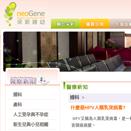
婦科
婦科
>
產科
什麼是HPV人類乳突病毒?
人工受孕與不孕症
HPV又稱為人類乳突病毒，是
新生兒與小兒相關
宮頸癌病變。