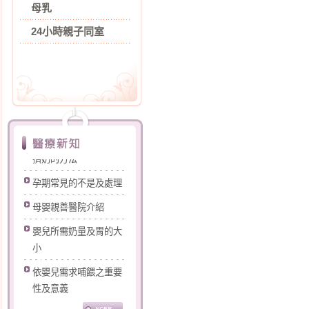
母乳
24小時親子同室
打噴嚏漏尿怎麼辦?
擠奶的方法
孕期常見的不是及處理
母嬰親善醫院介紹
嬰兒所需奶量及胃的大
小
依嬰兒需求哺餵之重要
性及意義