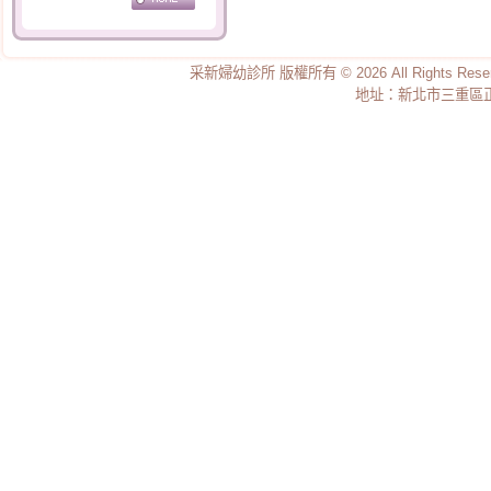
認識您的乳房
母乳的優點及哺餵的好
處
采新婦幼診所 版權所有 © 2026 All Rights Re
地址：新北市三重區正義
母乳哺餵的好處
奶水的產生與調節
開啟乳汁分泌的第一把
鑰匙
24小時親子同室的重要
性
寶寶含奶的姿勢
哺育母乳的姿勢
擠出的奶水如何儲存？
孕婦感冒 到底要不要吃
藥?