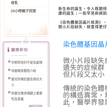
母乳
新生命的誕生，令人既期待
24小時親子同室
康的誕生；一些罕見疾病如
《染色體基因晶片檢測》，
微小片段缺失，檢查得更仔
染色體基因晶片
打噴嚏漏尿怎麼辦?
擠奶的方法
微小片段缺失
孕期常見的不是及處理
遺失的症候群
母嬰親善醫院介紹
但片段又太小
嬰兒所需奶量及胃的大
小
傳統的染色體
依嬰兒需求哺餵之重要
的構造異常，
性及意義
此，醫學界發
認識您的乳房