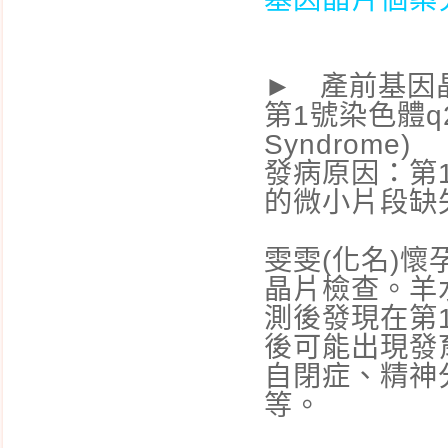
毒?
羊膜穿刺檢查
第二孕期四指標母血唐
► 產前基因
氏症篩檢
第1號染色體q21.
aCGH─晶片式全基因定
Syndrome)
量分析技術 施行時機
發病原因：第1號
服用排卵藥會不會增加
的微小片段缺
卵巢癌的危險?
子宮內膜異位是遺傳疾
雯雯(化名)
病嗎?
晶片檢查。羊
懷孕能治好子宮內膜異
測後發現在第
位嗎?
後可能出現發
高層次超音波
自閉症、精神
等。
早期唐氏症篩檢
孩童偏挑食的科學診斷