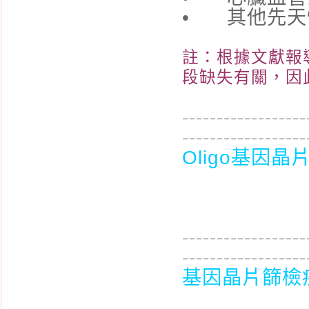
• 其他先天
新生兒沐浴
耳溫槍測量方式
註：根據文獻報
葉酸代謝基因檢測
段缺失有關，因
染色體基因晶片檢測
aCGH 簡介
------------------
------------------
早期子癲前症風險評估
Oligo基因晶
X染色體脆折症基因篩
檢
脊髓性肌肉萎縮症基因
篩檢
------------------
非侵入性產前染色體篩
------------------
檢 NIPS、NIFTY
基因晶片篩檢
小小孩便秘大作戰
新生兒常見的皮膚疹