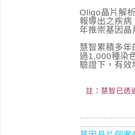
惱人的尿布疹
Oligo晶片
嗝嗝不停的小寶貝
報導出之疾病；
年推崇基因晶
惱人的溢奶與吐奶-胃食
道逆流
慧智累積多年的
新生兒感冒了?
過1,000
凸出的肚臍 - 臍疝氣
驗證下，有效
我的寶貝不喝奶
寶寶的穿著
絨毛膜採樣
註：慧智已透過
什麼是子宮頸抹片檢
查?
------------------
什麼是超薄抹片?
------------------
什麼是HPV人類乳突病
基因晶片個案