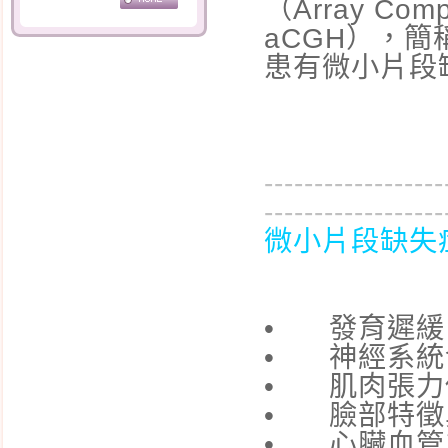
（Array Compa
aCGH），
母乳的優點及哺餵的好
處
患有微小片段
母乳哺餵的好處
奶水的產生與調節
開啟乳汁分泌的第一把
------------------
鑰匙
------------------
24小時親子同室的重要
微小片段缺失
性
寶寶含奶的姿勢
哺育母乳的姿勢
• 發育遲緩
擠出的奶水如何儲存？
• 神經系統
• 肌肉張力
孕婦感冒 到底要不要吃
藥?
• 臉部特徵
• 心臟血管
臍帶護理