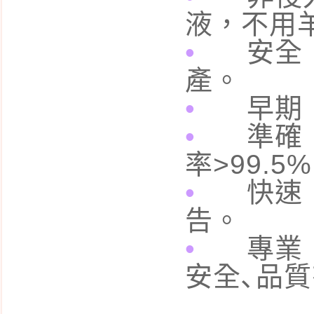
液，不用
惱人的尿布疹
•
安全
嗝嗝不停的小寶貝
惱人的溢奶與吐奶-胃食
產。
道逆流
•
早期
新生兒感冒了?
•
準確
凸出的肚臍 - 臍疝氣
率>99.5
我的寶貝不喝奶
•
快速
寶寶的穿著
絨毛膜採樣
告。
什麼是子宮頸抹片檢
•
專業
查?
安全､品
什麼是超薄抹片?
什麼是HPV人類乳突病