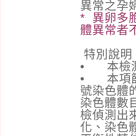
異常之孕
與治療對策
* 異卵
嬰幼兒健康檢查
家族中有人得過卵巢
體異常者
癌，則罹患卵巢癌的機
率是如何?
特別說明
過敏兒最新統計數字
•
本檢
•
本項
號染色體
染色體數
檢偵測出
化、染色