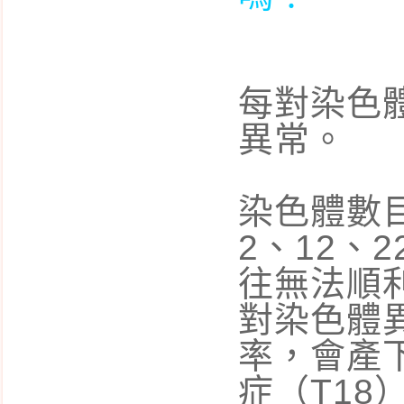
每對染色
異常。
染色體數
2、12、
往無法順利
對染色體
率，會產
症（T18