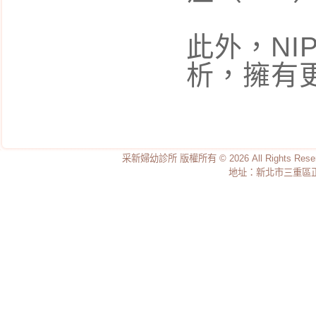
此外，NI
析，擁有
采新婦幼診所 版權所有 © 2026 All Rights Re
地址：新北市三重區正義