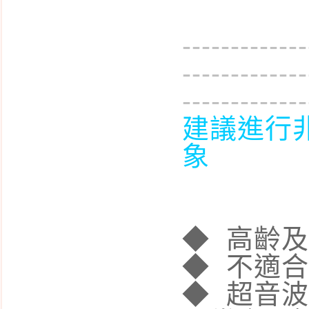
毒?
羊膜穿刺檢查
-------------
第二孕期四指標母血唐
-------------
氏症篩檢
aCGH─晶片式全基因定
-------------
量分析技術 施行時機
建議進行
服用排卵藥會不會增加
象
卵巢癌的危險?
子宮內膜異位是遺傳疾
病嗎?
懷孕能治好子宮內膜異
位嗎?
◆ 高齡
高層次超音波
◆ 不適
早期唐氏症篩檢
◆ 超音
孩童偏挑食的科學診斷