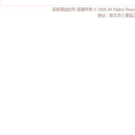
與治療對策
采新婦幼診所 版權所有 © 2026 All Rights Re
嬰幼兒健康檢查
地址：新北市三重區正義
家族中有人得過卵巢
癌，則罹患卵巢癌的機
率是如何?
過敏兒最新統計數字