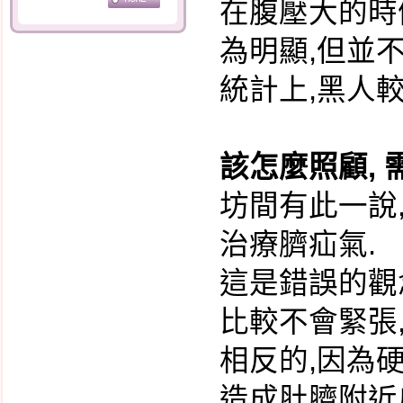
在腹壓大的時
母乳的優點及哺餵的好
為明顯,但並
處
統計上,黑人較
母乳哺餵的好處
奶水的產生與調節
開啟乳汁分泌的第一把
該怎麼照顧, 
鑰匙
坊間有此一說
24小時親子同室的重要
性
治療臍疝氣.
寶寶含奶的姿勢
這是錯誤的觀
哺育母乳的姿勢
比較不會緊張
擠出的奶水如何儲存？
孕婦感冒 到底要不要吃
相反的,因為
藥?
造成肚臍附近
臍帶護理