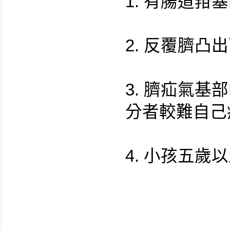
1. 有腸道箝
毒?
羊膜穿刺檢查
第二孕期四指標母血唐
2. 反覆臍
氏症篩檢
aCGH─晶片式全基因定
量分析技術 施行時機
3. 臍疝氣基
服用排卵藥會不會增加
分者較難自己
卵巢癌的危險?
子宮內膜異位是遺傳疾
病嗎?
4. 小孩五歲
懷孕能治好子宮內膜異
位嗎?
高層次超音波
早期唐氏症篩檢
孩童偏挑食的科學診斷