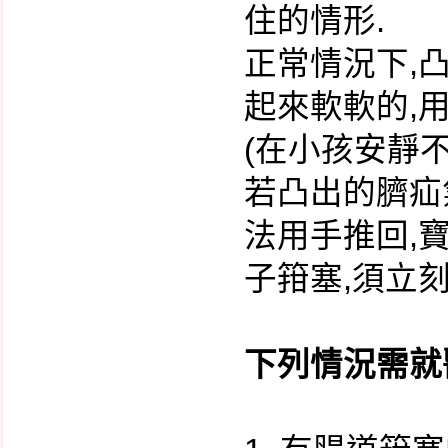
住的情形.
惱人的尿布疹
正常情況下,
嗝嗝不停的小寶貝
起來軟軟的,
惱人的溢奶與吐奶-胃食
道逆流
(在小孩安靜不
新生兒感冒了?
若凸出的臍疝
凸出的肚臍 - 臍疝氣
法用手推回,
我的寶貝不喝奶
寶寶的穿著
子箝塞,須立刻
絨毛膜採樣
什麼是子宮頸抹片檢
下列情況需就
查?
什麼是超薄抹片?
什麼是HPV人類乳突病