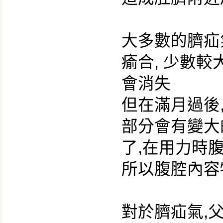
新生兒沐浴
耳溫槍測量方式
大多數的臍疝
葉酸代謝基因檢測
瘉合, 少數
染色體基因晶片檢測
會消失
aCGH 簡介
早期子癲前症風險評估
但在滿月過後
X染色體脆折症基因篩
部分會有變大
檢
了,在用力時
脊髓性肌肉萎縮症基因
篩檢
所以腹腔內容
非侵入性產前染色體篩
檢 NIPS、NIFTY
小小孩便秘大作戰
對於臍疝氣,
新生兒常見的皮膚疹