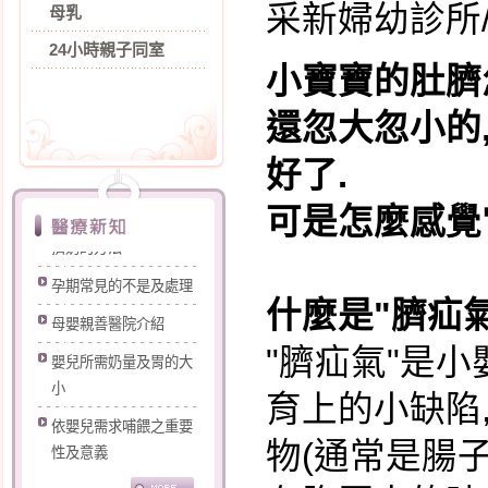
采新婦幼診所
母乳
24小時親子同室
小寶寶的肚臍
還忽大忽小的
好了.
打噴嚏漏尿怎麼辦?
可是怎麼感覺它
擠奶的方法
孕期常見的不是及處理
什麼是"臍疝氣
母嬰親善醫院介紹
"臍疝氣"是
嬰兒所需奶量及胃的大
小
育上的小缺陷
依嬰兒需求哺餵之重要
物(通常是腸子
性及意義
認識您的乳房