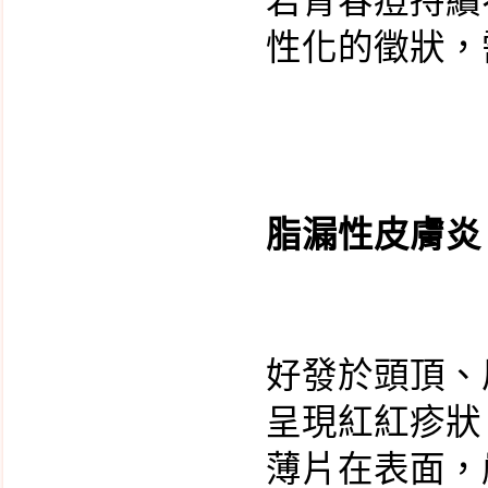
若青春痘持續
與治療對策
性化的徵狀，
嬰幼兒健康檢查
家族中有人得過卵巢
癌，則罹患卵巢癌的機
率是如何?
過敏兒最新統計數字
脂漏性皮膚炎
好發於頭頂、
呈現紅紅疹狀
薄片在表面，