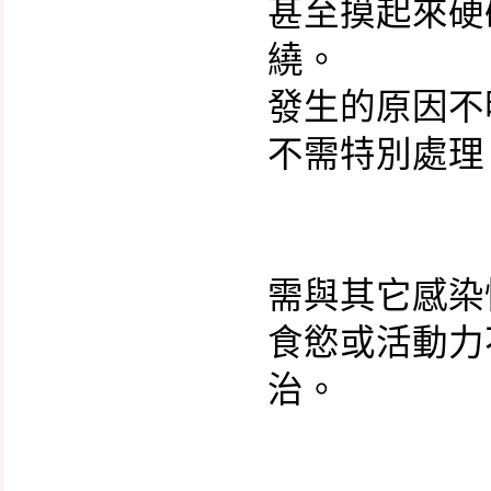
甚至摸起來硬
新生兒沐浴
繞。
耳溫槍測量方式
發生的原因不
葉酸代謝基因檢測
不需特別處理
染色體基因晶片檢測
aCGH 簡介
早期子癲前症風險評估
X染色體脆折症基因篩
檢
需與其它感染
脊髓性肌肉萎縮症基因
食慾或活動力
篩檢
治。
非侵入性產前染色體篩
檢 NIPS、NIFTY
小小孩便秘大作戰
新生兒常見的皮膚疹