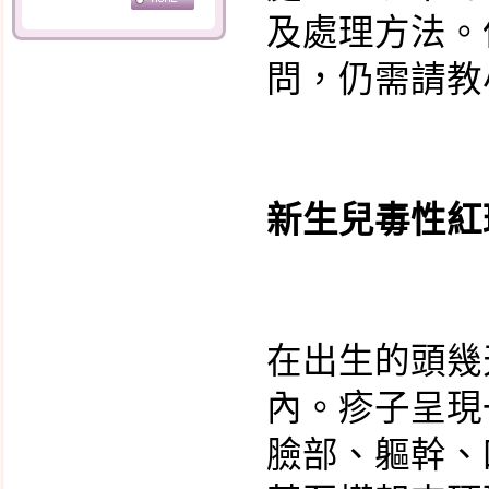
及處理方法。
母乳的優點及哺餵的好
處
問，仍需請教
母乳哺餵的好處
奶水的產生與調節
開啟乳汁分泌的第一把
鑰匙
新生兒毒性紅
24小時親子同室的重要
性
寶寶含奶的姿勢
哺育母乳的姿勢
在出生的頭幾
擠出的奶水如何儲存？
內。疹子呈現
孕婦感冒 到底要不要吃
臉部、軀幹、
藥?
臍帶護理