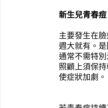
毒?
羊膜穿刺檢查
新生兒青春痘
第二孕期四指標母血唐
氏症篩檢
aCGH─晶片式全基因定
主要發生在臉
量分析技術 施行時機
週大就有。是
服用排卵藥會不會增加
卵巢癌的危險?
通常不需特別
子宮內膜異位是遺傳疾
照顧上須保持
病嗎?
懷孕能治好子宮內膜異
使症狀加劇。
位嗎?
高層次超音波
早期唐氏症篩檢
孩童偏挑食的科學診斷