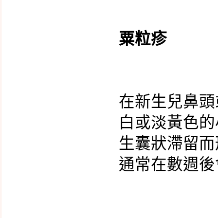
惱人的尿布疹
嗝嗝不停的小寶貝
粟粒疹
惱人的溢奶與吐奶-胃食
道逆流
新生兒感冒了?
凸出的肚臍 - 臍疝氣
在新生兒鼻頭
我的寶貝不喝奶
白或淡黃色的
寶寶的穿著
生囊狀滯留而
絨毛膜採樣
通常在數週後
什麼是子宮頸抹片檢
查?
什麼是超薄抹片?
什麼是HPV人類乳突病