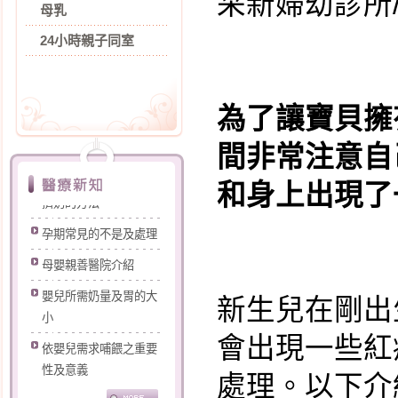
采新婦幼診所
母乳
24小時親子同室
為了讓寶貝擁
間非常注意自
打噴嚏漏尿怎麼辦?
和身上出現了一些
擠奶的方法
孕期常見的不是及處理
母嬰親善醫院介紹
嬰兒所需奶量及胃的大
新生兒在剛出
小
會出現一些紅
依嬰兒需求哺餵之重要
性及意義
處理。以下介
認識您的乳房