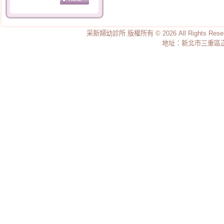
認識您的乳房
母乳的優點及哺餵的好
處
采新婦幼診所 版權所有 © 2026 All Rights Re
地址：新北市三重區正義
母乳哺餵的好處
奶水的產生與調節
開啟乳汁分泌的第一把
鑰匙
24小時親子同室的重要
性
寶寶含奶的姿勢
哺育母乳的姿勢
擠出的奶水如何儲存？
孕婦感冒 到底要不要吃
藥?