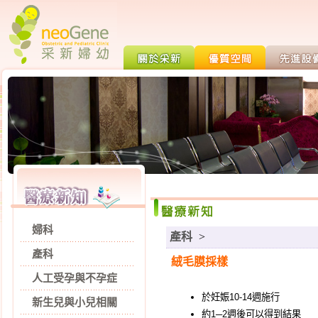
婦科
產科
>
產科
絨毛膜採樣
人工受孕與不孕症
於妊娠10-14週施行
新生兒與小兒相關
約1─2週後可以得到結果