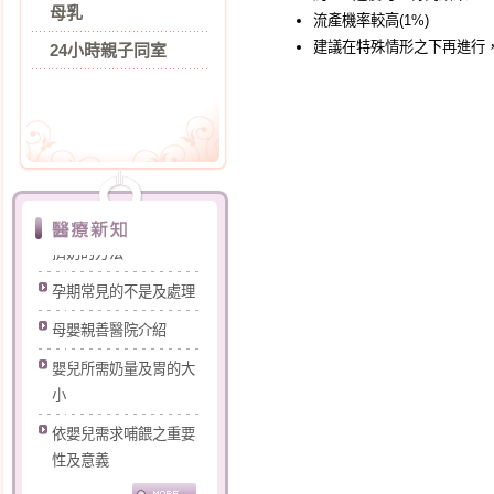
母乳
流產機率較高
(1%)
建議在特殊情形之下再進行
24小時親子同室
打噴嚏漏尿怎麼辦?
擠奶的方法
孕期常見的不是及處理
母嬰親善醫院介紹
嬰兒所需奶量及胃的大
小
依嬰兒需求哺餵之重要
性及意義