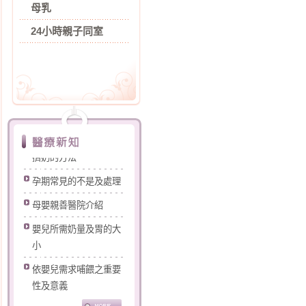
母乳
24小時親子同室
打噴嚏漏尿怎麼辦?
擠奶的方法
孕期常見的不是及處理
母嬰親善醫院介紹
嬰兒所需奶量及胃的大
小
依嬰兒需求哺餵之重要
性及意義