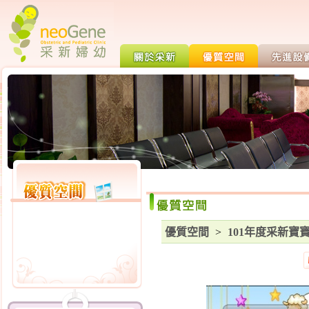
優質空間
>
101年度采新寶