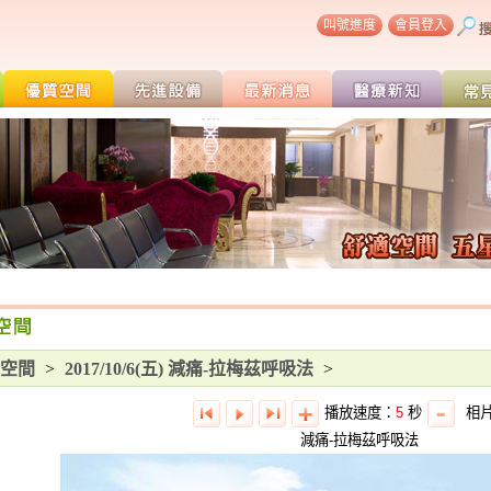
叫號進度
會員登入
空間
>
2017/10/6(五) 減痛-拉梅茲呼吸法
>
播放速度：
5
秒
相
減痛-拉梅茲呼吸法