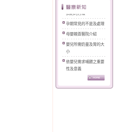
打噴嚏漏尿怎麼辦?
擠奶的方法
孕期常見的不是及處理
母嬰親善醫院介紹
嬰兒所需奶量及胃的大
小
依嬰兒需求哺餵之重要
性及意義
認識您的乳房
母乳的優點及哺餵的好
處
母乳哺餵的好處
奶水的產生與調節
開啟乳汁分泌的第一把